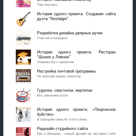
Торт внутри:)
История одного проекта. Создание сайта
дуэта "Nostalgie".
Разработка дизайна дверных ручек
Участие в конкурсе
История одного проекта. Ресторан
"Шынок у Лявона"
Знакомство с проектом.
Настройка почтовой программы
По просьбе наших клиентов
Гуделки, свистелки, вертелки
Все заказчики хотят
История одного проекта. «Творческое
буйство».
В хорошем смысле этого слова.
Редизайн студийного сайта
Как и обещали - новый дизайн не заставил себя