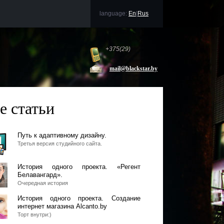
language:
En
|
Rus
+375(29)
mail@blackstar.by
е статьи
Путь к адаптивному дизайну.
Третья версия студийного сайта.
История одного проекта. «Регент
Белавангард».
Очередная история
История одного проекта. Создание
интернет магазина Alcanto.by
Торт внутри:)