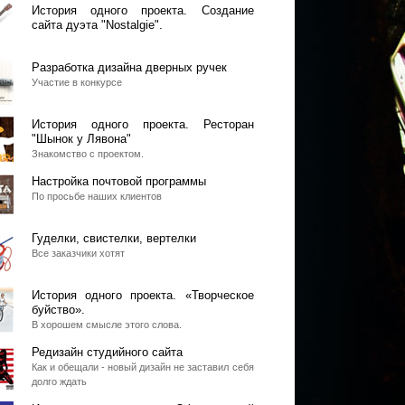
История одного проекта. Создание
сайта дуэта "Nostalgie".
Разработка дизайна дверных ручек
Участие в конкурсе
История одного проекта. Ресторан
"Шынок у Лявона"
Знакомство с проектом.
Настройка почтовой программы
По просьбе наших клиентов
Гуделки, свистелки, вертелки
Все заказчики хотят
История одного проекта. «Творческое
буйство».
В хорошем смысле этого слова.
Редизайн студийного сайта
Как и обещали - новый дизайн не заставил себя
долго ждать